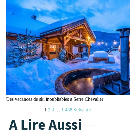
Des vacances de ski inoubliables à Serre Chevalier
1
2
3
…
1 488
Suivant »
A Lire Aussi