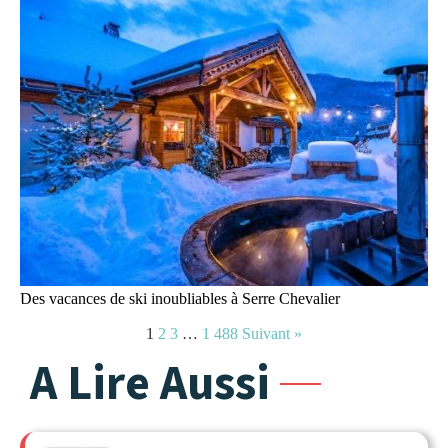
Des vacances de ski inoubliables à Serre Chevalier
1
2
3
…
1 488
Suivant »
A Lire Aussi