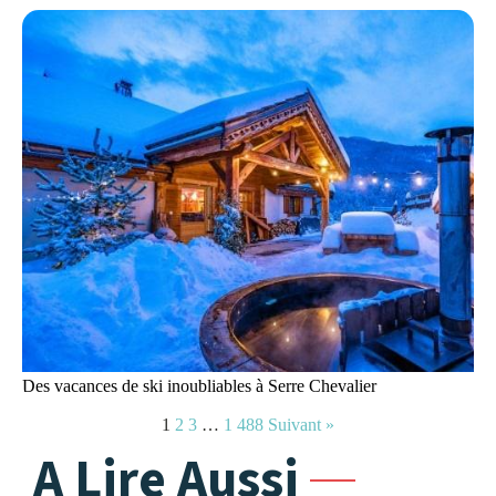
Des vacances de ski inoubliables à Serre Chevalier
1
2
3
…
1 488
Suivant »
A Lire Aussi