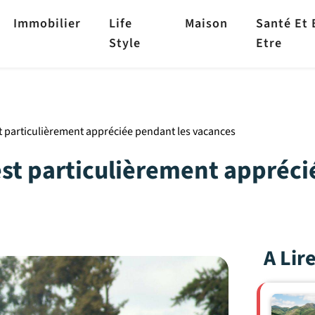
Immobilier
Life
Maison
Santé Et 
Style
Etre
t particulièrement appréciée pendant les vacances
est particulièrement appréc
A Lir