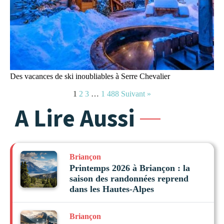
Des vacances de ski inoubliables à Serre Chevalier
1
2
3
…
1 488
Suivant »
A Lire Aussi
Briançon
Printemps 2026 à Briançon : la
saison des randonnées reprend
dans les Hautes-Alpes
Briançon