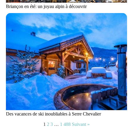
Briançon en été: un joyau alpin à découvrir
Des vacances de ski inoubliables à Serre Chevalier
1
2
3
…
1 488
Suivant »