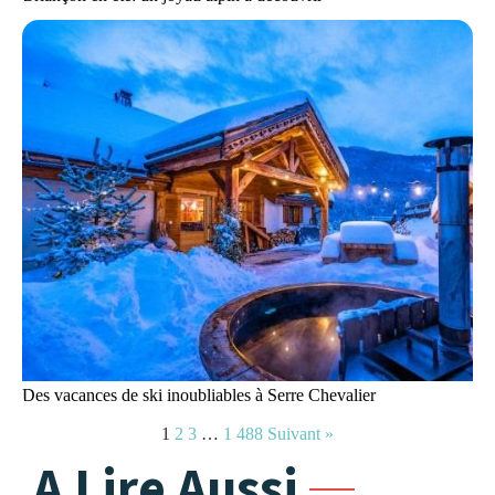
Des vacances de ski inoubliables à Serre Chevalier
1
2
3
…
1 488
Suivant »
A Lire Aussi