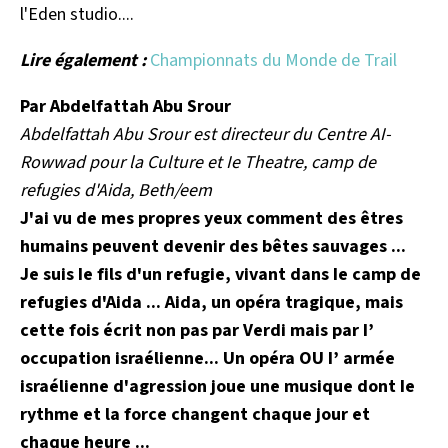
l'Eden studio....
Lire également :
Championnats du Monde de Trail
Par
A
bde
l
fa
tt
ah
Ab
u
Sr
o
ur
Abdelfattah Abu Srour est directeur du Centre AI-
Rowwad pour la Culture et Ie Theatre
,
camp de
refugies d
'
Aida, Beth/eem
J
'
ai vu de
m
es propres
y
eux comme
n
t des êt
r
es
h
u
m
ai
n
s p
e
u
v
e
n
t de
v
e
n
ir de
s
bêtes sau
vages
.
..
J
e suis Ie fils d
'
un refugie
,
vivant da
n
s Ie camp de
refugies d
'
Aida
.
..
Aida, un opéra tragique
,
mais
cette fois écr
it
non pas par Verdi mais par I
’
oc
c
upation israélienne
...
Un opéra
OU
I
’
armée
israélienne d
'a
gres
si
on joue
une
m
us
ique
d
on
t I
e
ry
t
hm
e et
l
a
force ch
an
g
e
nt
c
h
aque jou
r et
ch
aque
he
u
r
e ...