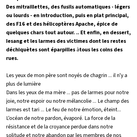
Des m
i
traillettes, des fusi
l
s automatiques -
l
égers
ou lourds
-
en introduction
,
puis en plat principal
,
des F16 et des hélicoptères Apache, épice de
quelques chars tout autour. .
.
Et enfin, en dessert,
Ie
sang et les larmes des victimes dont les restes
déchiquètes sont éparpilles
à
tous
l
es coins des
r
ues
.
Les yeux de mon père sont noyés de chagrin ... il n'y a
plus de lumière
Dans les yeux de ma mère ... pas de larmes pour notre
joie, notre espoir ou notre mélancolie ... Le champ des
larmes est tari ... Le feu de notre émotion, éteint...
L'océan de notre pardon, évaporé. La force de la
résistance et de la croyance perdue dans notre
solitude et notre abandon par les membres de nos