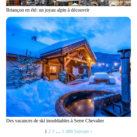
Briançon en été: un joyau alpin à découvrir
Des vacances de ski inoubliables à Serre Chevalier
1
2
3
…
1 488
Suivant »