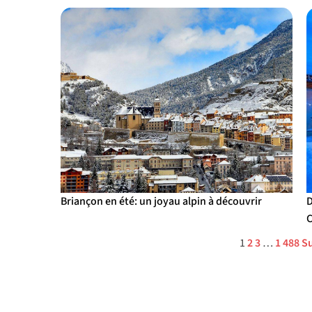
Briançon en été: un joyau alpin à découvrir
D
C
1
2
3
…
1 488
Su